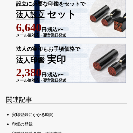
設立に必要な印鑑をセットで
セット
法人設立
6,640
円(税込)〜
メール便対応・翌営業日発送
法人の実印もお手頃価格で
実印
法人印鑑
2,380
円(税込)〜
メール便対応・翌営業日発送
関連記事
実印登録にかかる時間
印鑑の登録