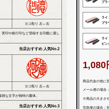
ブラ
ライ
ブラ
ヨコ彫り 左←右
、実印や銀行印など登録する印鑑に適し
ライ
ピン
当店おすすめ 人気No.2
1,0
商品代金の他に
ヨコ彫り 左←右
メール便の場合
複雑な文字が独特の書体。
※商品の大きさ
当店おすすめ 人気No.3
宅急便の場合：