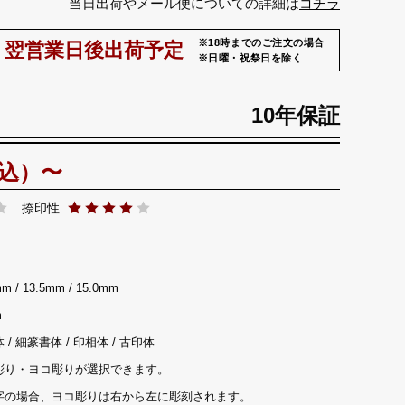
当日出荷やメール便についての詳細は
コチラ
※18時までのご注文の場合
翌営業日後出荷予定
※日曜・祝祭日を除く
10年保証
印面
税込）〜
サイズ
13.5mm
捺印性
mm / 13.5mm / 15.0mm
m
 / 細篆書体 / 印相体 / 古印体
彫り・ヨコ彫りが選択できます。
字の場合、ヨコ彫りは右から左に彫刻されます。