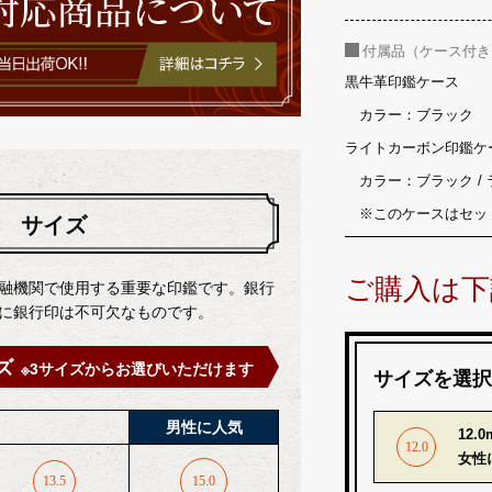
付属品（ケース付き
黒牛革印鑑ケース
カラー：ブラック
ライトカーボン印鑑ケ
カラー：ブラック / 
※このケースはセッ
サイズ
ご購入は下
融機関で使用する重要な印鑑です。銀行
に銀行印は不可欠なものです。
ズ
※3サイズからお選びいただけます
サイズを選択
男性に人気
12
女性