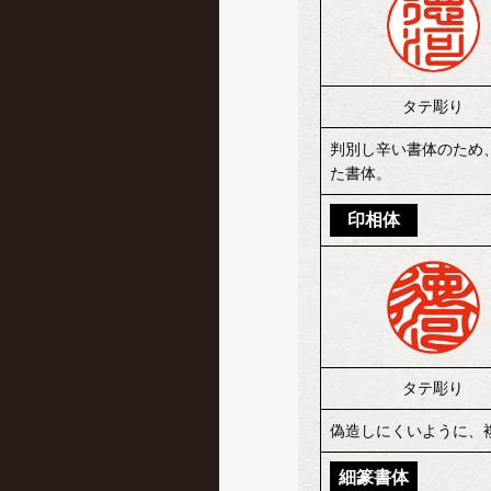
タテ彫り
判別し辛い書体のため
た書体。
印相体
タテ彫り
偽造しにくいように、
細篆書体