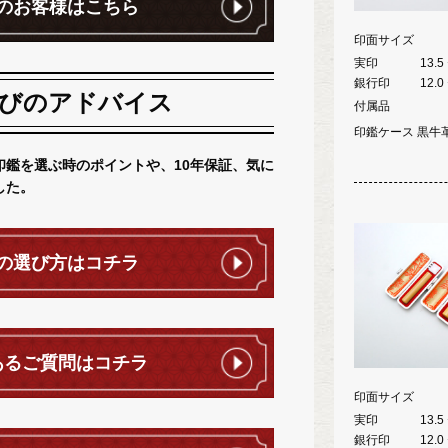
のお客様はこちら
印面サイズ
実印
13.5
銀行印
12.0
びのアドバイス
付属品
印鑑ケース 黒牛革
印鑑を選ぶ時のポイントや、10年保証、気に
した。
の選び方はコチラ
あるご質問はコチラ
印面サイズ
実印
13.5
銀行印
12.0