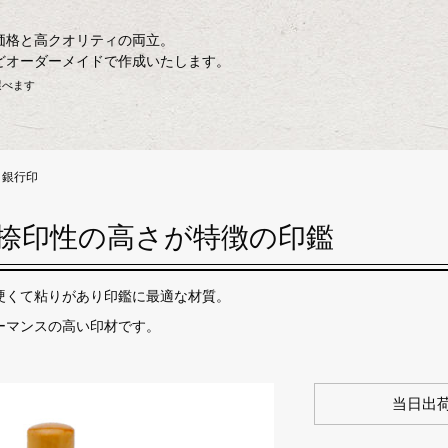
価格と高クオリティの両立。
どオーダーメイドで作成いたします。
選べます
 銀行印
捺印性の高さが特徴の印鑑
硬くて粘りがあり印鑑に最適な材質。
ーマンスの高い印材です。
出荷日
当日出