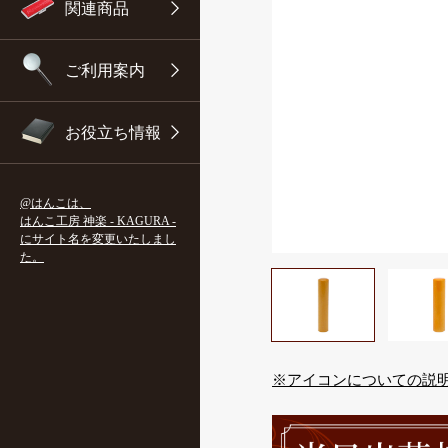
関連商品
10年保証について
印鑑3本セット
ご利用案内
よくある質問
お役立ち情報
@はんこは、
はんこ工房 神楽 - KAGURA -
にサイト名を変更いたしまし
た。
※アイコンについての説