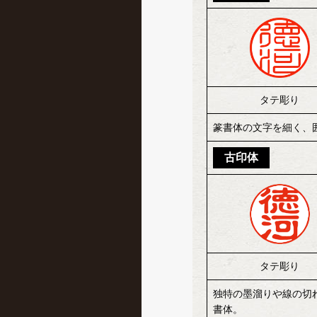
タテ彫り
篆書体の文字を細く、
古印体
タテ彫り
独特の墨溜りや線の切
書体。