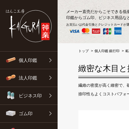
メーカー直売だからこそできる低
印鑑からゴム印、ビジネス用品な
お支払いは代金引換とクレジットカードが
トップ
個人印鑑 銀行印
柘
個人印鑑
ご利用ガイド
実印の情報まとめ
実印
法人実印
ネーム印 別注品
アドレス印
印鑑ケース
緻密な木目と
法人印鑑
印鑑の選び方
銀行印の情報まとめ
銀行印
法人銀行印
ネーム印 既製品
フリーメイトII
朱肉
繊維の密度が高く緻密で、
捺印性もよくコストパフォ
ビジネス印
印鑑の書体一覧表
認印の情報まとめ
認印
法人角印
スタンプ印
木台ゴム印
捺印マット・印箱
ゴム印
旧字のお客様
印鑑2本セット
法人設立セット
補充インキ