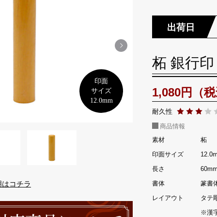
Next
柘
銀行印
印面
1,080円（
サイズ
12.0mm
耐久性
商品情報
素材
柘
印面サイズ
12.0
長さ
60m
書体
篆書体
明はコチラ
レイアウト
タテ
※漢