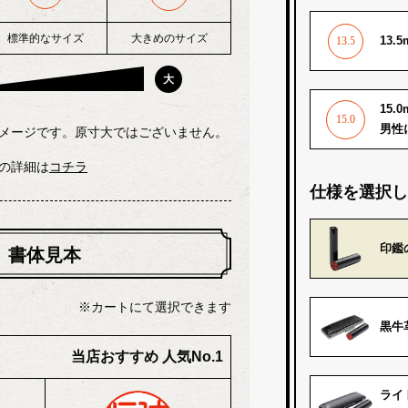
標準的なサイズ
大きめのサイズ
13
大
15
男性
メージです。原寸大ではございません。
の詳細は
コチラ
仕様を選択し
書体見本
印鑑
カートにて選択できます
黒牛
当店おすすめ 人気No.1
ライ