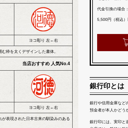
代金引換の場合
5,500円（税
ヨコ彫り 左←右
囲む枠を太くデザインした書体。
当店おすすめ 人気No.4
銀行印とは
銀行や信用金庫など
ヨコ彫り 左←右
預金者が本人かどう
れが表現された日本古来の馴染みのある
銀行印には、実印と